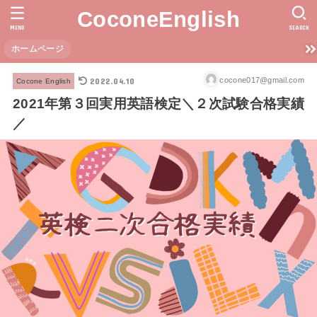
CoconeEnglish
MENU
SEARCH
ホームページ
2022.04.10
cocone017@gmail.com
Cocone English
2021年第３回実用英語検定＼２次試験合格実績
／