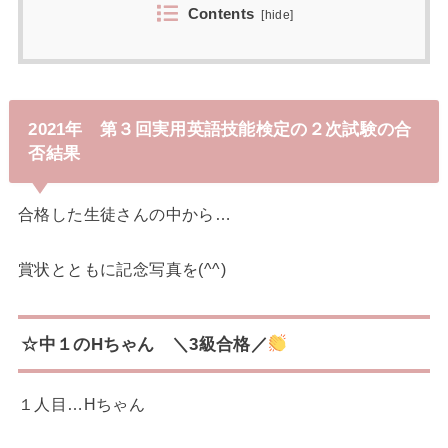
Contents
[
hide
]
2021年 第３回実用英語技能検定の２次試験の合
否結果
合格した生徒さんの中から…
賞状とともに記念写真を(^^)
☆中１のHちゃん ＼3級合格／
１人目…Hちゃん