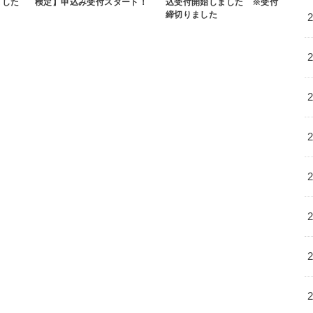
ました
検定】申込み受付スタート！
込受付開始しました ※受付
締切りました