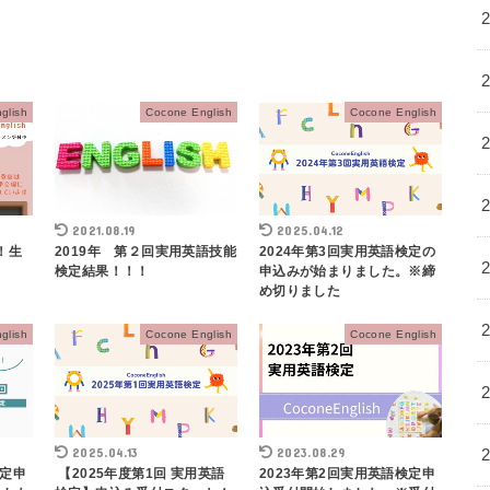
glish
Cocone English
Cocone English
2021.08.19
2025.04.12
！生
2019年 第２回実用英語技能
2024年第3回実用英語検定の
検定結果！！！
申込みが始まりました。※締
め切りました
glish
Cocone English
Cocone English
2025.04.13
2023.08.29
検定申
【2025年度第1回 実用英語
2023年第2回実用英語検定申