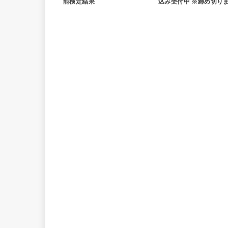
能検定結果
込み受付中 ※締め切り