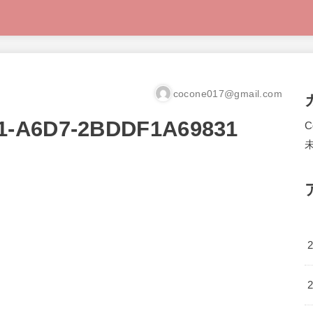
cocone017@gmail.com
1-A6D7-2BDDF1A69831
C