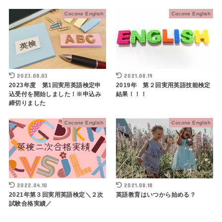
Cocone English
Cocone English
2023.08.03
2021.08.19
2023年度 第1回実用英語検定申
2019年 第２回実用英語技能検定
込受付を開始しました！※申込み
結果！！！
締切りました
Cocone English
Cocone English
2022.04.10
2021.08.18
2021年第３回実用英語検定＼２次
英語教育はいつから始める？
試験合格実績／